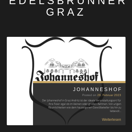
EDELSBRUNNER
GRAZ
JOHANNESHOF
Posted on
28. Februar 2023
Der Johanneshof in Graz Andritz ist der ideale Veranstaltungsort für
Ihre Feier egal ob im kleinen oder großen Rahmen. Von urigen
Räumlichkeiten wie dem hauseigenen Gewölbekeller bis hin zu
liebevoll…
Weiterlesen