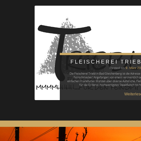
FLEISCHEREI TRIE
Posted on
9. März 2
Die Fleischerei Triebl in Bad Gleichenberg ist die Adresse 
Feinschmecker! Angefangen von einem vermeintlich s
einfachen Frankfurter Würstel über diverse Aufstriche, Flei
für die Grillerei, hochwertigstes Steakfleisch bis 
Weiterles