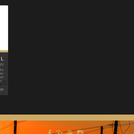
BL
023
für
ehr
sch
hin…
en