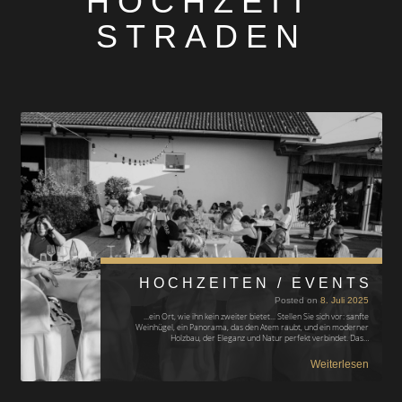
HOCHZEIT
STRADEN
HOCHZEITEN / EVENTS
Posted on
8. Juli 2025
...ein Ort, wie ihn kein zweiter bietet... Stellen Sie sich vor: sanfte
Weinhügel, ein Panorama, das den Atem raubt, und ein moderner
Holzbau, der Eleganz und Natur perfekt verbindet. Das…
Weiterlesen