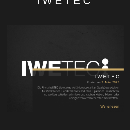
IWETEC
IWETEC
Posted on
7. März 2023
Die Firma IWETEC bietet eine vielfältige Auswahl an Qualitätsprodukten
für Werkstätten, Handwerk sowie Industrie. Egal ob es ums bohren,
schweißen, schleifen, schmieren, schrauben, kleben, fixieren oder
reinigen von verschiedensten Werkstoffen…
Weiterlesen