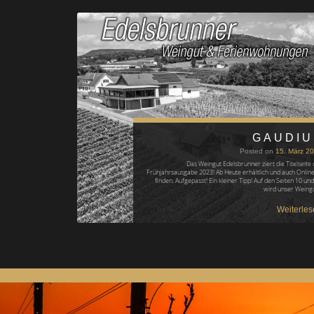
GAUDI
Posted on
15. März 2
Das Weingut Edelsbrunner ziert die Titelseite 
Frühjahrsausgabe 2023! Ab Heute erhältlich und auch Online
finden. Aufgepasst! Ein kleiner Tipp! Auf den Seiten 10 und
wird unser Weing
Weiterles