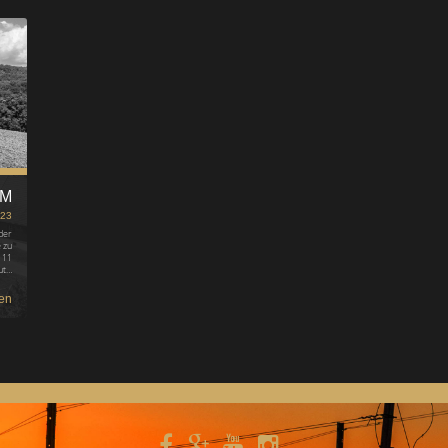
UM
023
der
 zu
 11
ut…
en