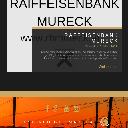
RAFFEISENBANK
MURECK
Posted on
7. März 2023
Die Raiffeisenbank Mureck ist Ihr starker Partner wenn es ums Geld
geht! Egal ob Privatkunden oder Firmenkunden, das Team in der
Raiffeisenbank Mureck ist stehts um Ihre Anliegen bemüht. Auch…
Weiterlesen
DESIGNED BY SMARTCAT