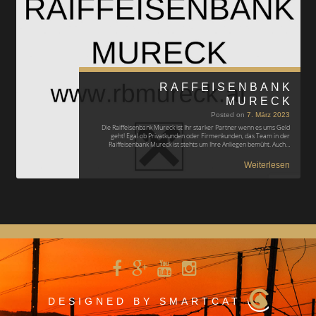
RAFFEISENBANK
MURECK
Posted on
7. März 2023
Die Raiffeisenbank Mureck ist Ihr starker Partner wenn es ums Geld
geht! Egal ob Privatkunden oder Firmenkunden, das Team in der
Raiffeisenbank Mureck ist stehts um Ihre Anliegen bemüht. Auch…
Weiterlesen
DESIGNED BY SMARTCAT