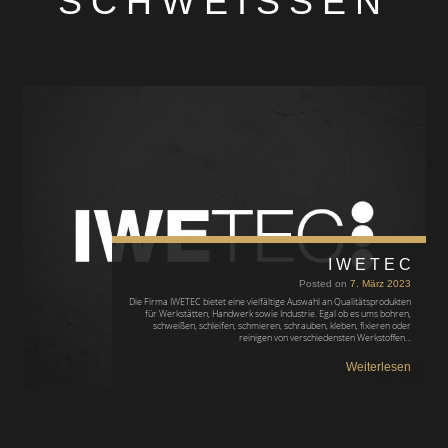
SCHWEISSEN
IWETEC
Posted on
7. März 2023
Die Firma IWETEC bietet eine vielfältige Auswahl an Qualitätsprodukten
für Werkstätten, Handwerk sowie Industrie. Egal ob es ums bohren,
schweißen, schleifen, schmieren, schrauben, kleben, fixieren oder
reinigen von verschiedensten Werkstoffen…
Weiterlesen