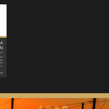
FA
EN
023
tel
ge,
ßt,
ck…
en