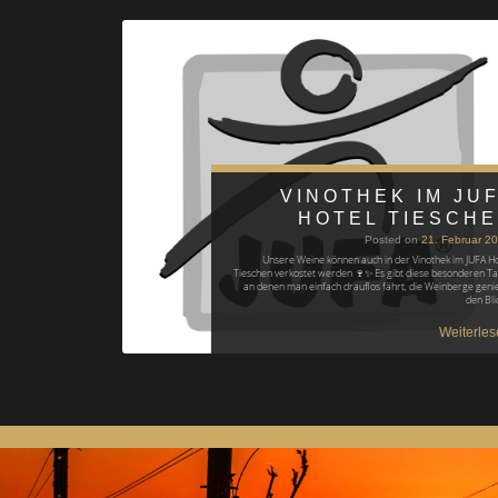
VINOTHEK IM JU
HOTEL TIESCH
Posted on
21. Februar 2
Unsere Weine können auch in der Vinothek im JUFA Ho
Tieschen verkostet werden 🍷✨ Es gibt diese besonderen Ta
an denen man einfach drauflos fährt, die Weinberge genie
den Bli
Weiterles