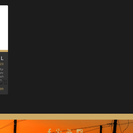
BL
023
für
ehr
sch
hin…
en