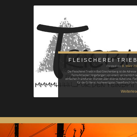
FLEISCHEREI TRIE
Posted on
9. März 2
Die Fleischerei Triebl in Bad Gleichenberg ist die Adresse 
Feinschmecker! Angefangen von einem vermeintlich s
einfachen Frankfurter Würstel über diverse Aufstriche, Flei
für die Grillerei, hochwertigstes Steakfleisch bis 
Weiterles