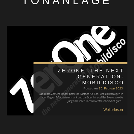
TONANLAGE
ZERONE -THE NEXT
GENERATION-
MOBILDISCO
Posted on
25. Februar 2023
Das Team ZerOne ist der perfekte Partner für Ton- und Lichtanlagen in
der Region Südoststeiermark und darüber hinaus! Bei Events wo die
Jungs mit ihrer Technik vertreten sind ist gute…
Weiterlesen