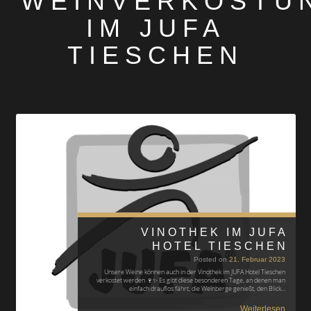
WEINVERKOSTU
IM JUFA
TIESCHEN
VINOTHEK IM JUFA
HOTEL TIESCHEN
Posted on
21. Februar 2023
Unsere Weine können auch in der Vinothek im JUFA Hotel Tieschen
verkostet werden 🍷✨ Es gibt diese besonderen Tage, an denen man
einfach drauflos fährt, die Weinberge genießt, den Blick…
Weiterlesen