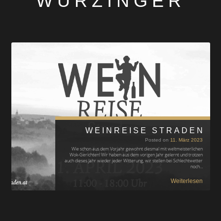
WURZINGER
WEINREISE STRADEN
Posted on
11. März 2023
Wie schon aus dem Vorjahr gewohnt diesmal mit weltmeisterlichen
Wok-Gerichten! Wir haben aus dem vorigen Jahr gelernt und trotzen
auch dieses Jahr wieder jeder Witterung, wir stellen bei Schlechtwetter
noch…
Weiterlesen