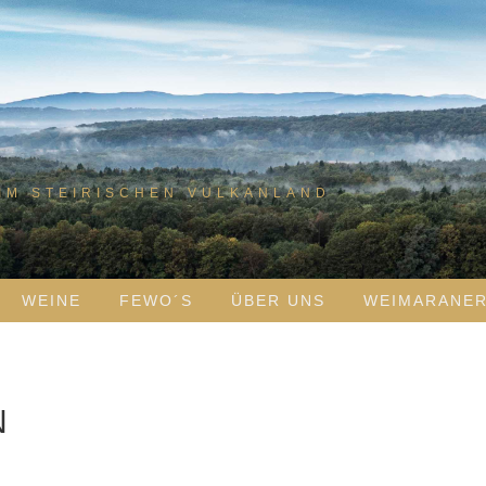
IM STEIRISCHEN VULKANLAND
WEINE
FEWO´S
ÜBER UNS
WEIMARANE
N