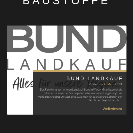
BAUSTOFFE
BUND LANDKAUF
Posted on
9. März 2023
Das Familienunternehmen Landkauf Bund in Wieden/Marktgemeinde
Straden ist einer der Vorzeigebetriebe in unserer Umgebung! Das
vielfältige Angebot umfasst alles, was man für das tägliche Leben in der
ländlichen Region braucht.…
Weiterlesen