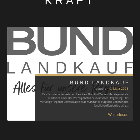
KRAFT
BUND LANDKAUF
Posted on
9. März 2023
Das Familienunternehmen Landkauf Bund in Wieden/Marktgemeinde
Straden ist einer der Vorzeigebetriebe in unserer Umgebung! Das
vielfältige Angebot umfasst alles, was man für das tägliche Leben in der
ländlichen Region braucht.…
Weiterlesen